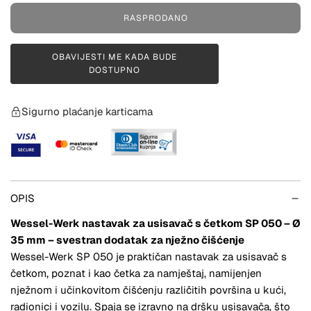
i
RASPRODANO
U
j
Č
e
I
OBAVIJESTI ME KADA BUDE
T
DOSTUPNO
n
A
V
a
A
Sigurno plaćanje karticama
N
J
E
.
.
.
OPIS
Wessel-Werk nastavak za usisavač s četkom SP 050 – Ø
35 mm – svestran dodatak za nježno čišćenje
Wessel-Werk SP 050 je praktičan nastavak za usisavač s
četkom, poznat i kao četka za namještaj, namijenjen
nježnom i učinkovitom čišćenju različitih površina u kući,
radionici i vozilu. Spaja se izravno na dršku usisavača, što