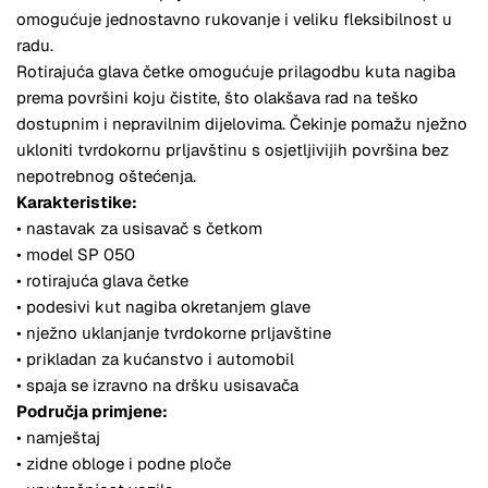
omogućuje jednostavno rukovanje i veliku fleksibilnost u
radu.
Rotirajuća glava četke omogućuje prilagodbu kuta nagiba
prema površini koju čistite, što olakšava rad na teško
dostupnim i nepravilnim dijelovima. Čekinje pomažu nježno
ukloniti tvrdokornu prljavštinu s osjetljivijih površina bez
nepotrebnog oštećenja.
Karakteristike:
• nastavak za usisavač s četkom
• model SP 050
• rotirajuća glava četke
• podesivi kut nagiba okretanjem glave
• nježno uklanjanje tvrdokorne prljavštine
• prikladan za kućanstvo i automobil
• spaja se izravno na dršku usisavača
Područja primjene:
• namještaj
• zidne obloge i podne ploče