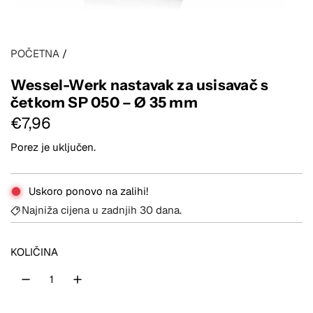
POČETNA
/
Wessel-Werk nastavak za usisavač s
četkom SP 050 – Ø 35 mm
R
€7,96
e
Porez je uključen.
d
Uskoro ponovo na zalihi!
o
Najniža cijena u zadnjih 30 dana.
v
n
KOLIČINA
a
c